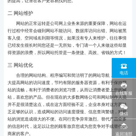
的提高，让潜在客户更容易找到您。
二 网站维护
网站的正常运转是公司网上业务来源的重要保障，网站在运
行过程中经常会碰到网站不能访问、数据库访问出错、网站被黑
客入侵、空间域名到期等情况，如果没有专人来维护，往往事情
已经发生很长时间您还是一无所知，专门请一个人来做这些却显
得资源的浪费，所以网站托管是一条便捷、高效、省钱的方式！
三 网站优化
0574
电话
合理的网站结构、程序编写和简洁明了的网站导航，能够大
大提高网站的访问速度，节约有限的服务器资源，有利于保持网
站的流畅，有利于消费者的浏览习惯，从而让消费者爱上您的网
在线客服
站，喜欢您的产品。但在现在的大多数网络公司和网站制作人员
并不是很清楚这点，或在这方面经验不足，企业本身对这方面缺
乏足够的认识，造成网站的访问速度缓慢、信息查询繁锁，对网
微信
站的浏览造成很大的不便。在同行竞争异常激烈、替代产品众多
的信息时代，这足以让您的顾客放弃您成为您竞争对手或替代品
返回顶部
商家的客户。